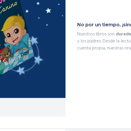
No por un tiempo, ¡sin
Nuestros libros son
durader
y los padres. Desde la lectu
cuenta propia, nuestras res