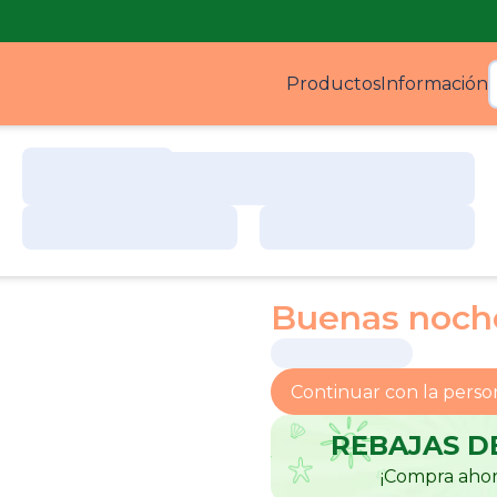
Productos
Información
Produ
Buenas noche
Continuar con la perso
REBAJAS D
¡Compra ahor