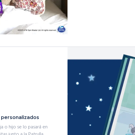
s personalizados
ja o hijo se lo pasará en
as junto a la Patrulla