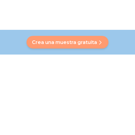
Crea una muestra gratuita
¿Tienes alguna pregunta?
Nuestro Bubbly te ayudará a encontrar una respuesta
personalizada. ¿No has encontrado tu respuesta? ¡Ningún
problema! En esta página te remitiremos a nuestro equipo
de atención al cliente, que te ayudará con más detalle.