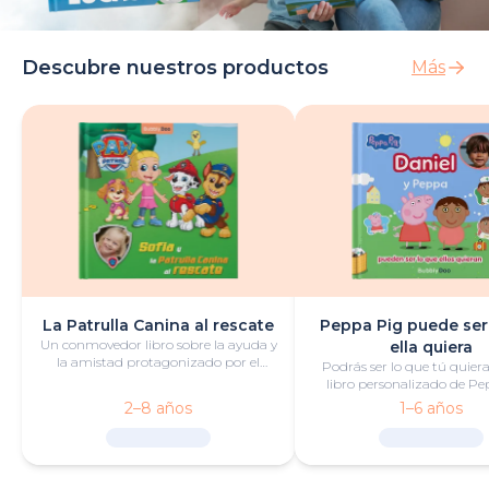
Descubre nuestros productos
Más
La Patrulla Canina al rescate
Peppa Pig puede ser
Un conmovedor libro sobre la ayuda y
ella quiera
la amistad protagonizado por el
Podrás ser lo que tú quiera
pequeño héroe y la Patrulla Canina.
libro personalizado de Pe
lleno de diversión y aven
2–8 años
1–6 años