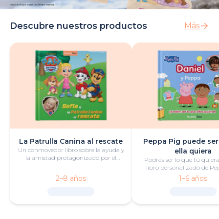
Descubre nuestros productos
Más
La Patrulla Canina al rescate
Peppa Pig puede ser
Un conmovedor libro sobre la ayuda y
ella quiera
la amistad protagonizado por el
Podrás ser lo que tú quiera
pequeño héroe y la Patrulla Canina.
libro personalizado de Pe
lleno de diversión y aven
2–8 años
1–6 años