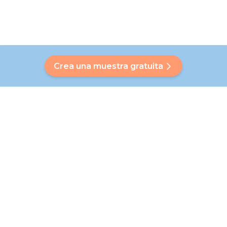
Crea una muestra gratuita
¿Tienes alguna pregunta?
Nuestro Bubbly te ayudará a encontrar una respuesta
personalizada. ¿No has encontrado tu respuesta? ¡Ningún
problema! En esta página te remitiremos a nuestro equipo
de atención al cliente, que te ayudará con más detalle.