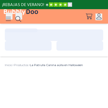
¡REBAJAS DE VERANO! ☀️
Iniciar sesión
Registro
Sugerencias
Ver todos los productos
Inicio
Productos
La Patrulla Canina aúlla en Halloween
Aventuras con Peppa y Mamá Pig
Toy Story: Juguetes que acechan por la noche
Vaiana: Un camino hacia el mar