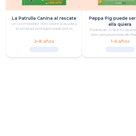
La Patrulla Canina al rescate
Peppa Pig puede ser
Un conmovedor libro sobre la ayuda y
ella quiera
la amistad protagonizado por el
Podrás ser lo que tú quiera
pequeño héroe y la Patrulla Canina.
libro personalizado de Pe
lleno de diversión y aven
2–8 años
1–6 años